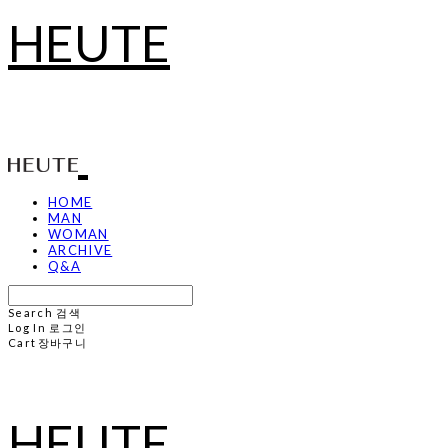
HEUTE
HOME
MAN
WOMAN
ARCHIVE
Q&A
Search
검색
Log In
로그인
Cart
장바구니
HEUTE