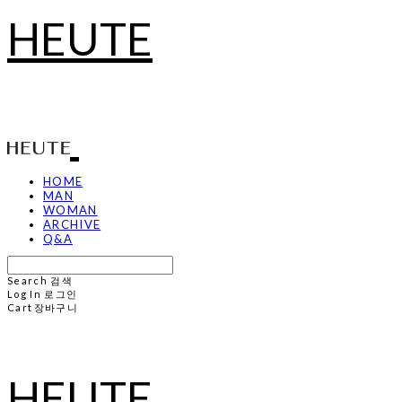
HEUTE
HOME
MAN
WOMAN
ARCHIVE
Q&A
Search
검색
Log In
로그인
Cart
장바구니
HEUTE