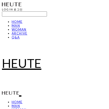
LOG IN
로그인
HOME
MAN
WOMAN
ARCHIVE
Q&A
HEUTE
HOME
MAN