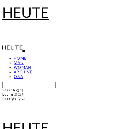
HEUTE
HOME
MAN
WOMAN
ARCHIVE
Q&A
Search
검색
Log In
로그인
Cart
장바구니
HEUTE