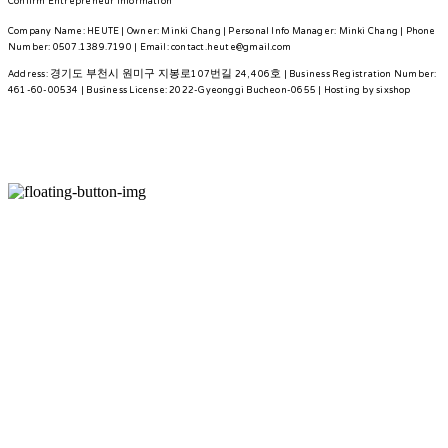
Confirm Entrepreneur Information
Company Name: HEUTE | Owner: Minki Chang | Personal Info Manager: Minki Chang | Phone
Number: 0507.1389.7190 | Email: contact.heute@gmail.com
Address: 경기도 부천시 원미구 지봉로107번길 24, 406호 | Business Registration Number:
461-60-00534
| Business License:
2022-Gyeonggi Bucheon-0655
| Hosting by sixshop