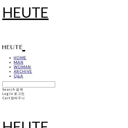
HEUTE
HOME
MAN
WOMAN
ARCHIVE
Q&A
Search
검색
Log In
로그인
Cart
장바구니
HEUTE