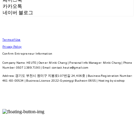
카카오톡
네이버 블로그
Terms of Use
Privacy Policy
Confirm Entrepreneur Information
Company Name: HEUTE | Owner: Minki Chang | Personal Info Manager: Minki Chang | Phone
Number: 0507.1389.7190 | Email: contact.heute@gmail.com
Address: 경기도 부천시 원미구 지봉로107번길 24, 406호 | Business Registration Number:
461-60-00534
| Business License:
2022-Gyeonggi Bucheon-0655
| Hosting by sixshop