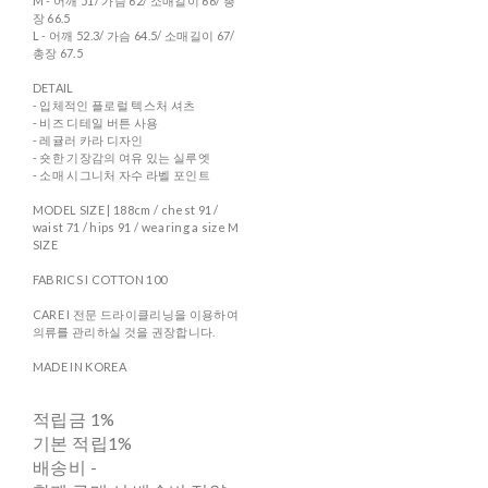
M - 어깨 51/ 가슴 62/ 소매길이 66/ 총
장 66.5
L - 어깨 52.3/ 가슴 64.5/ 소매길이 67/
총장 67.5
DETAIL
- 입체적인 플로럴 텍스처 셔츠
- 비즈 디테일 버튼 사용
- 레귤러 카라 디자인
- 숏한 기장감의 여유 있는 실루엣
- 소매 시그니처 자수 라벨 포인트
MODEL SIZE | 188cm / chest 91 /
waist 71 / hips 91 / wearing a size M
SIZE
FABRICS I COTTON 100
CARE I 전문 드라이클리닝을 이용하여
의류를 관리하실 것을 권장합니다.
MADE IN KOREA
적립금
1%
기본 적립
1%
배송비
-