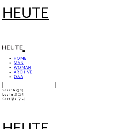
HEUTE
HOME
MAN
WOMAN
ARCHIVE
Q&A
Search
검색
Log In
로그인
Cart
장바구니
HEUTE