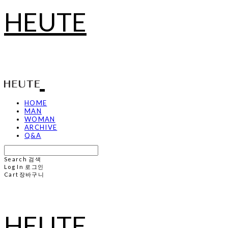
HEUTE
HOME
MAN
WOMAN
ARCHIVE
Q&A
Search
검색
Log In
로그인
Cart
장바구니
HEUTE