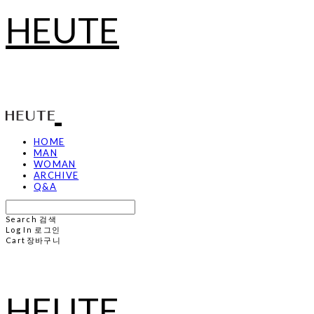
HEUTE
HOME
MAN
WOMAN
ARCHIVE
Q&A
Search
검색
Log In
로그인
Cart
장바구니
HEUTE