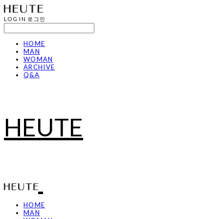
LOG IN
로그인
HOME
MAN
WOMAN
ARCHIVE
Q&A
HEUTE
HOME
MAN