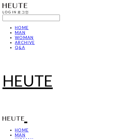
LOG IN
로그인
HOME
MAN
WOMAN
ARCHIVE
Q&A
HEUTE
HOME
MAN