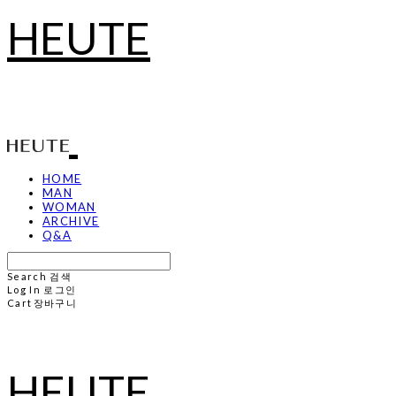
HEUTE
HOME
MAN
WOMAN
ARCHIVE
Q&A
Search
검색
Log In
로그인
Cart
장바구니
HEUTE