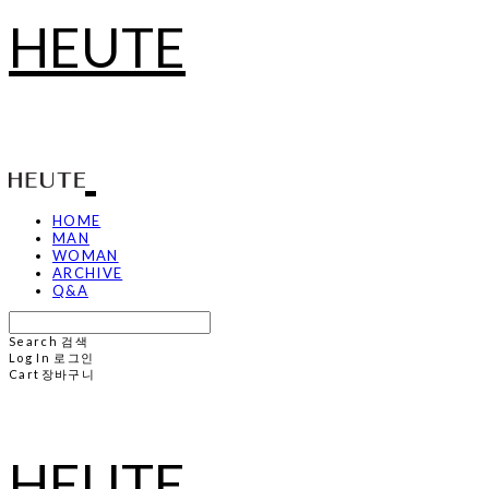
HEUTE
HOME
MAN
WOMAN
ARCHIVE
Q&A
Search
검색
Log In
로그인
Cart
장바구니
HEUTE