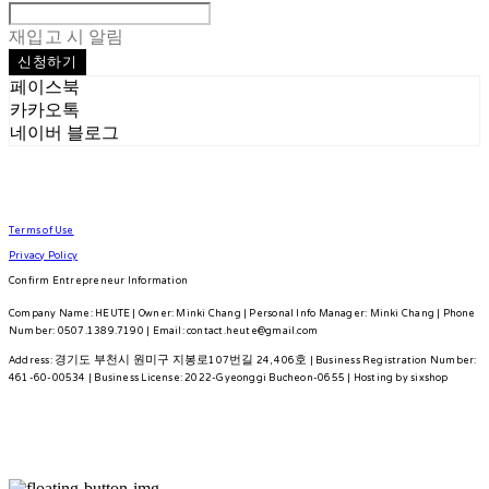
재입고 시 알림
신청하기
페이스북
카카오톡
네이버 블로그
Terms of Use
Privacy Policy
Confirm Entrepreneur Information
Company Name: HEUTE | Owner: Minki Chang | Personal Info Manager: Minki Chang | Phone
Number: 0507.1389.7190 | Email: contact.heute@gmail.com
Address: 경기도 부천시 원미구 지봉로107번길 24, 406호 | Business Registration Number:
461-60-00534
| Business License:
2022-Gyeonggi Bucheon-0655
| Hosting by sixshop