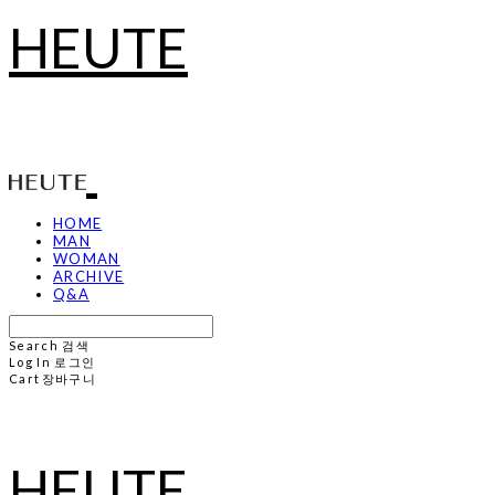
HEUTE
HOME
MAN
WOMAN
ARCHIVE
Q&A
Search
검색
Log In
로그인
Cart
장바구니
HEUTE