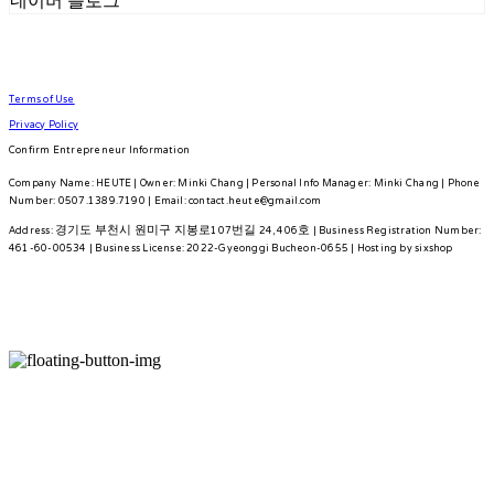
네이버 블로그
Terms of Use
Privacy Policy
Confirm Entrepreneur Information
Company Name: HEUTE | Owner: Minki Chang | Personal Info Manager: Minki Chang | Phone
Number: 0507.1389.7190 | Email: contact.heute@gmail.com
Address: 경기도 부천시 원미구 지봉로107번길 24, 406호 | Business Registration Number:
461-60-00534
| Business License:
2022-Gyeonggi Bucheon-0655
| Hosting by sixshop