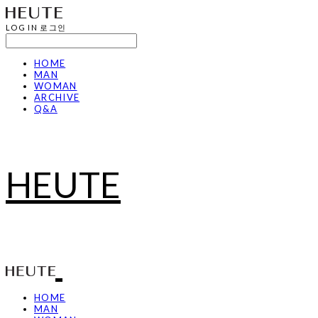
LOG IN
로그인
HOME
MAN
WOMAN
ARCHIVE
Q&A
HEUTE
HOME
MAN