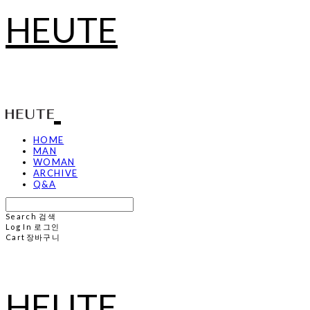
HEUTE
HOME
MAN
WOMAN
ARCHIVE
Q&A
Search
검색
Log In
로그인
Cart
장바구니
HEUTE