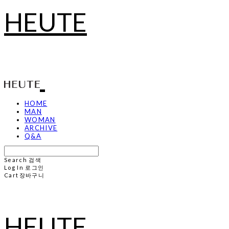
HEUTE
HOME
MAN
WOMAN
ARCHIVE
Q&A
Search
검색
Log In
로그인
Cart
장바구니
HEUTE