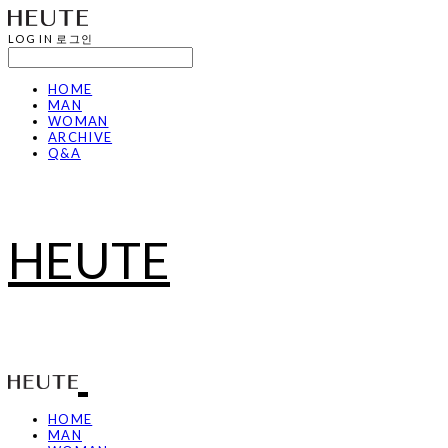
LOG IN
로그인
HOME
MAN
WOMAN
ARCHIVE
Q&A
HEUTE
HOME
MAN