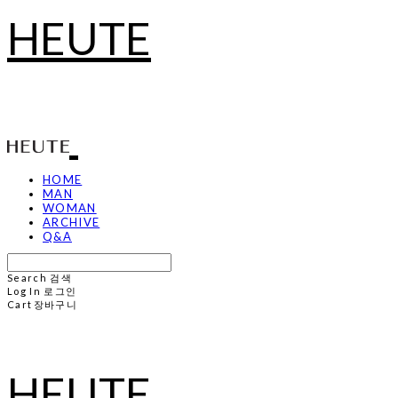
HEUTE
HOME
MAN
WOMAN
ARCHIVE
Q&A
Search
검색
Log In
로그인
Cart
장바구니
HEUTE