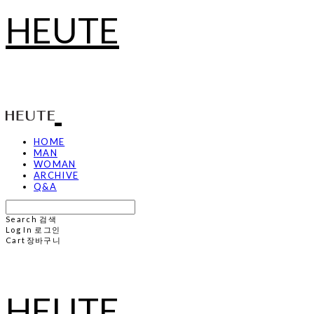
HEUTE
HOME
MAN
WOMAN
ARCHIVE
Q&A
Search
검색
Log In
로그인
Cart
장바구니
HEUTE