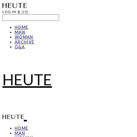
LOG IN
로그인
HOME
MAN
WOMAN
ARCHIVE
Q&A
HEUTE
HOME
MAN