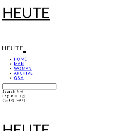
HEUTE
HOME
MAN
WOMAN
ARCHIVE
Q&A
Search
검색
Log In
로그인
Cart
장바구니
HEUTE