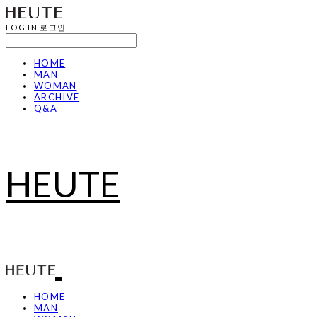
LOG IN
로그인
HOME
MAN
WOMAN
ARCHIVE
Q&A
HEUTE
HOME
MAN