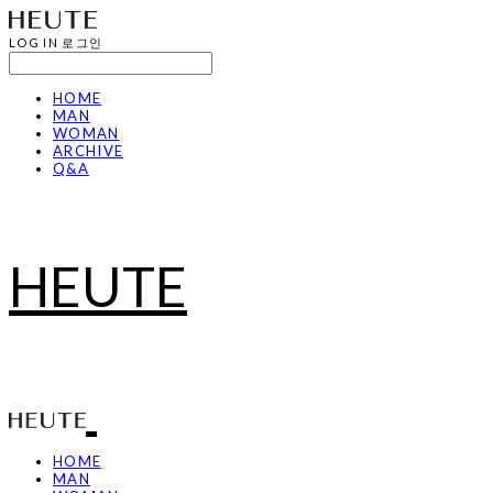
LOG IN
로그인
HOME
MAN
WOMAN
ARCHIVE
Q&A
HEUTE
HOME
MAN