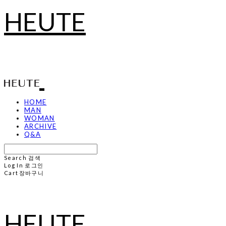
HEUTE
HOME
MAN
WOMAN
ARCHIVE
Q&A
Search
검색
Log In
로그인
Cart
장바구니
HEUTE