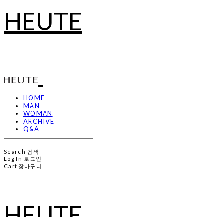
HEUTE
HOME
MAN
WOMAN
ARCHIVE
Q&A
Search
검색
Log In
로그인
Cart
장바구니
HEUTE