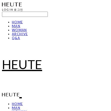
LOG IN
로그인
HOME
MAN
WOMAN
ARCHIVE
Q&A
HEUTE
HOME
MAN