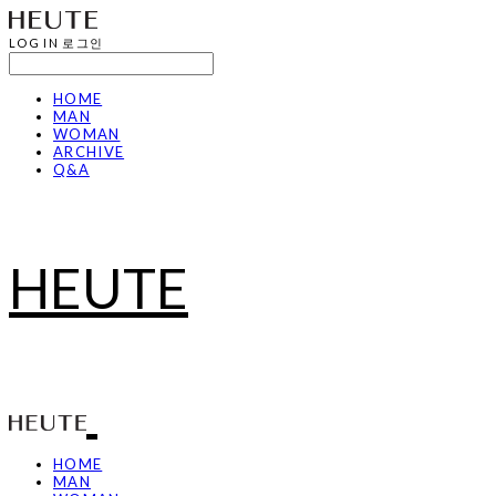
LOG IN
로그인
HOME
MAN
WOMAN
ARCHIVE
Q&A
HEUTE
HOME
MAN