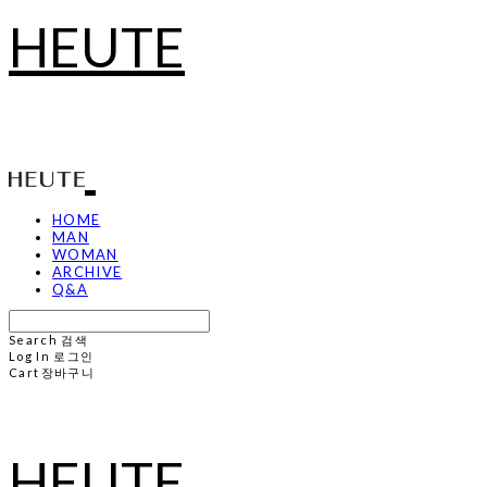
HEUTE
HOME
MAN
WOMAN
ARCHIVE
Q&A
Search
검색
Log In
로그인
Cart
장바구니
HEUTE