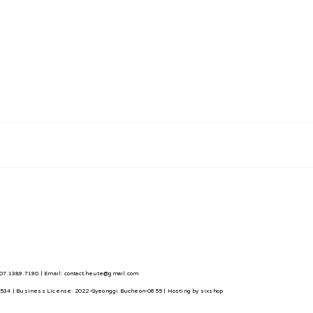
7.1389.7190 | Email: contact.heute@gmail.com
0534
| Business License:
2022-Gyeonggi Bucheon-0655
| Hosting by sixshop