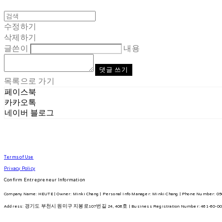
수정하기
삭제하기
글쓴이
내용
댓글 쓰기
목록으로 가기
페이스북
카카오톡
네이버 블로그
Terms of Use
Privacy Policy
Confirm Entrepreneur Information
Company Name: HEUTE | Owner: Minki Chang | Personal Info Manager: Minki Chang | Phone Number: 050
Address: 경기도 부천시 원미구 지봉로107번길 24, 406호 | Business Registration Number:
461-60-0