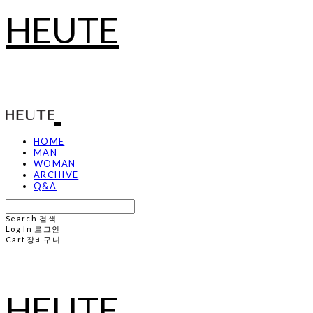
HEUTE
HOME
MAN
WOMAN
ARCHIVE
Q&A
Search
검색
Log In
로그인
Cart
장바구니
HEUTE