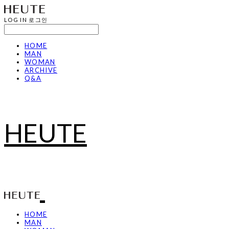
LOG IN
로그인
HOME
MAN
WOMAN
ARCHIVE
Q&A
HEUTE
HOME
MAN