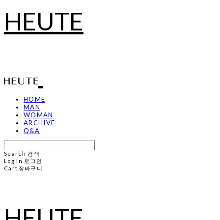
HEUTE
HOME
MAN
WOMAN
ARCHIVE
Q&A
Search
검색
Log In
로그인
Cart
장바구니
HEUTE