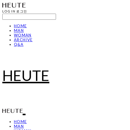
LOG IN
로그인
HOME
MAN
WOMAN
ARCHIVE
Q&A
HEUTE
HOME
MAN