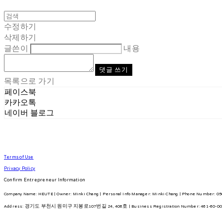
수정하기
삭제하기
글쓴이
내용
댓글 쓰기
목록으로 가기
페이스북
카카오톡
네이버 블로그
Terms of Use
Privacy Policy
Confirm Entrepreneur Information
Company Name: HEUTE | Owner: Minki Chang | Personal Info Manager: Minki Chang | Phone Number: 050
Address: 경기도 부천시 원미구 지봉로107번길 24, 406호 | Business Registration Number:
461-60-0