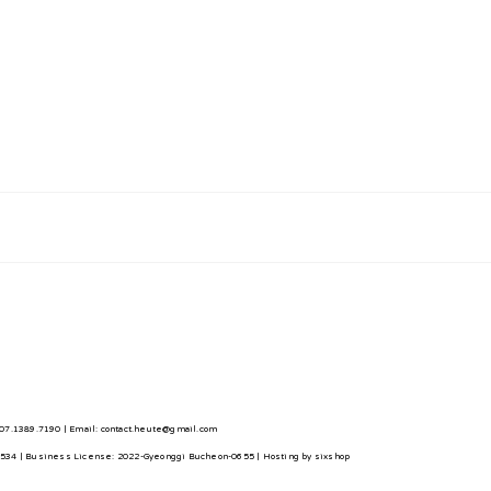
7.1389.7190 | Email: contact.heute@gmail.com
0534
| Business License:
2022-Gyeonggi Bucheon-0655
| Hosting by sixshop