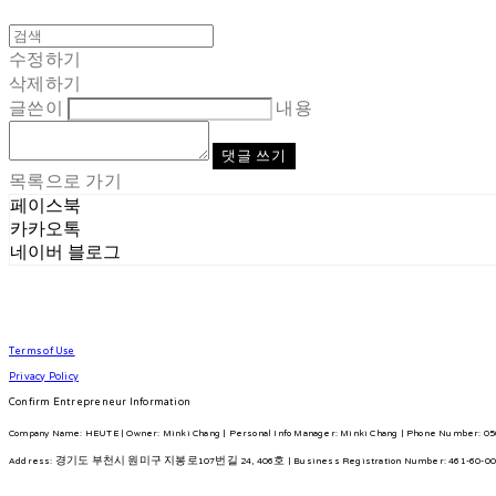
수정하기
삭제하기
글쓴이
내용
댓글 쓰기
목록으로 가기
페이스북
카카오톡
네이버 블로그
Terms of Use
Privacy Policy
Confirm Entrepreneur Information
Company Name: HEUTE | Owner: Minki Chang | Personal Info Manager: Minki Chang | Phone Number: 050
Address: 경기도 부천시 원미구 지봉로107번길 24, 406호 | Business Registration Number:
461-60-0