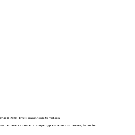
7.1389.7190 | Email: contact.heute@gmail.com
0534
| Business License:
2022-Gyeonggi Bucheon-0655
| Hosting by sixshop