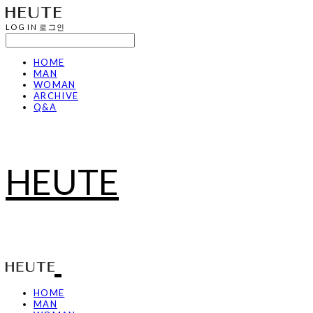
LOG IN
로그인
HOME
MAN
WOMAN
ARCHIVE
Q&A
HEUTE
HOME
MAN