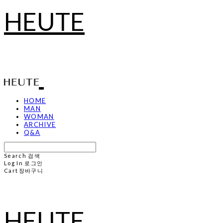
HEUTE
HOME
MAN
WOMAN
ARCHIVE
Q&A
Search
검색
Log In
로그인
Cart
장바구니
HEUTE