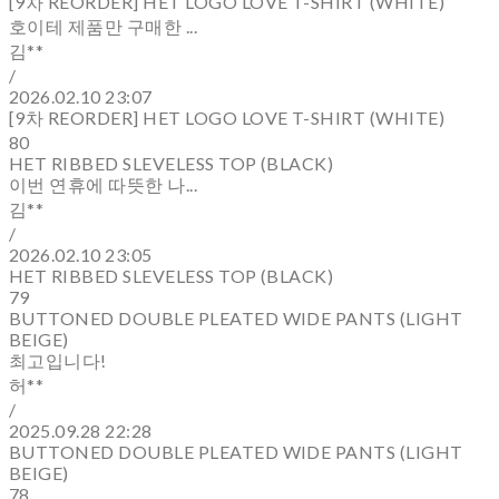
[9차 REORDER] HET LOGO LOVE T-SHIRT (WHITE)
호이테 제품만 구매한 ...
김**
/
2026.02.10 23:07
[9차 REORDER] HET LOGO LOVE T-SHIRT (WHITE)
80
HET RIBBED SLEVELESS TOP (BLACK)
이번 연휴에 따뜻한 나...
김**
/
2026.02.10 23:05
HET RIBBED SLEVELESS TOP (BLACK)
79
BUTTONED DOUBLE PLEATED WIDE PANTS (LIGHT
BEIGE)
최고입니다!
허**
/
2025.09.28 22:28
BUTTONED DOUBLE PLEATED WIDE PANTS (LIGHT
BEIGE)
78