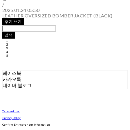
/
2025.01.24 05:50
LEATHER OVERSIZED BOMBER JACKET (BLACK)
후기 쓰기
검색
1
2
3
4
5
페이스북
카카오톡
네이버 블로그
Terms of Use
Privacy Policy
Confirm Entrepreneur Information