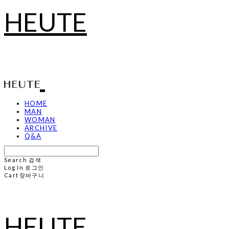
HEUTE
HOME
MAN
WOMAN
ARCHIVE
Q&A
Search
검색
Log In
로그인
Cart
장바구니
HEUTE